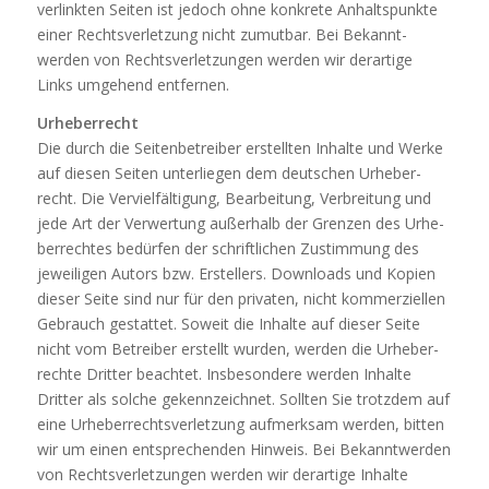
ver­linkten Seiten ist jedoch ohne kon­krete Anhalts­punkte
einer Rechts­ver­let­zung nicht zumutbar. Bei Bekannt­
werden von Rechts­ver­let­zungen werden wir der­ar­tige
Links umge­hend entfernen.
Urheberrecht
Die durch die Sei­ten­be­treiber erstellten Inhalte und Werke
auf diesen Seiten unter­liegen dem deut­schen Urhe­ber­
recht. Die Ver­viel­fäl­ti­gung, Bear­bei­tung, Ver­brei­tung und
jede Art der Ver­wer­tung außer­halb der Grenzen des Urhe­
ber­rechtes bedürfen der schrift­li­chen Zustim­mung des
jewei­ligen Autors bzw. Erstel­lers. Down­loads und Kopien
dieser Seite sind nur für den pri­vaten, nicht kom­mer­zi­ellen
Gebrauch gestattet. Soweit die Inhalte auf dieser Seite
nicht vom Betreiber erstellt wurden, werden die Urhe­ber­
rechte Dritter beachtet. Ins­be­son­dere werden Inhalte
Dritter als solche gekenn­zeichnet. Sollten Sie trotzdem auf
eine Urhe­ber­rechts­ver­let­zung auf­merksam werden, bitten
wir um einen ent­spre­chenden Hin­weis. Bei Bekannt­werden
von Rechts­ver­let­zungen werden wir der­ar­tige Inhalte