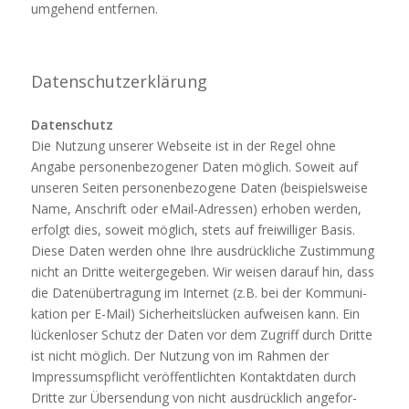
umge­hend entfernen.
Daten­schutz­er­klä­rung
Daten­schutz
Die Nut­zung unserer Web­seite ist in der Regel ohne
Angabe per­so­nen­be­zo­gener Daten mög­lich. Soweit auf
unseren Seiten per­so­nen­be­zo­gene Daten (bei­spiels­weise
Name, Anschrift oder eMail-Adressen) erhoben werden,
erfolgt dies, soweit mög­lich, stets auf frei­wil­liger Basis.
Diese Daten werden ohne Ihre aus­drück­liche Zustim­mung
nicht an Dritte wei­ter­ge­geben. Wir weisen darauf hin, dass
die Daten­über­tra­gung im Internet (z.B. bei der Kom­mu­ni­
ka­tion per E-Mail) Sicher­heits­lü­cken auf­weisen kann. Ein
lücken­loser Schutz der Daten vor dem Zugriff durch Dritte
ist nicht mög­lich. Der Nut­zung von im Rahmen der
Impress­ums­pflicht ver­öf­fent­lichten Kon­takt­daten durch
Dritte zur Über­sen­dung von nicht aus­drück­lich ange­for­