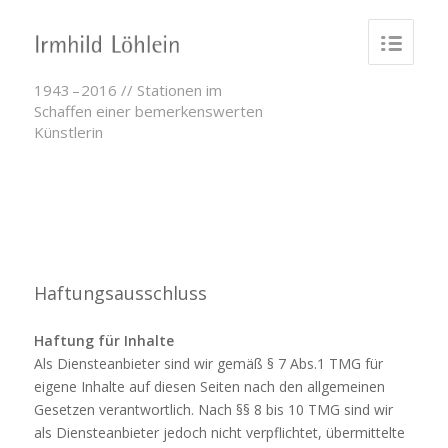
1943
–
2016 // Stationen im
Schaffen einer bemerkenswerten
Künstlerin
Haftungsausschluss
Haftung für Inhalte
Als Diens­te­an­bieter sind wir gemäß § 7 Abs.1 TMG für
eigene Inhalte auf diesen Seiten nach den all­ge­meinen
Gesetzen ver­ant­wort­lich. Nach §§ 8 bis 10 TMG sind wir
als Diens­te­an­bieter jedoch nicht ver­pflichtet, über­mit­telte