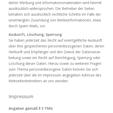
derter Wer­bung und Infor­ma­ti­ons­ma­te­ria­lien wird hiermit
aus­drück­lich wider­spro­chen. Die Betreiber der Seiten
behalten sich aus­drück­lich recht­liche Schritte im Falle der
unver­langten Zusen­dung von Wer­bein­for­ma­tionen, etwa
durch Spam-Mails, vor.
Aus­kunft, Löschung, Sperrung
Sie haben jeder­zeit das Recht auf unent­gelt­liche Aus­kunft
über Ihre gespei­cherten per­so­nen­be­zo­genen Daten, deren
Her­kunft und Emp­fänger und den Zweck der Daten­ver­ar­
bei­tung sowie ein Recht auf Berich­ti­gung, Sper­rung oder
Löschung dieser Daten. Hierzu sowie zu wei­teren Fragen
zum Thema per­so­nen­be­zo­gene Daten können Sie sich
jeder­zeit über die im Impressum ange­geben Adresse des
Web­sei­ten­be­trei­bers an uns wenden.
Impressum
Angaben gemäß § 5 TMG