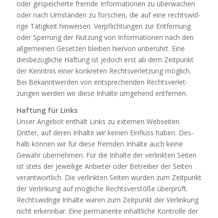
oder gespei­cherte fremde Infor­ma­tionen zu über­wa­chen
oder nach Umständen zu for­schen, die auf eine rechts­wid­
rige Tätig­keit hin­weisen. Ver­pflich­tungen zur Ent­fer­nung
oder Sper­rung der Nut­zung von Infor­ma­tionen nach den
all­ge­meinen Gesetzen bleiben hiervon unbe­rührt. Eine
dies­be­züg­liche Haf­tung ist jedoch erst ab dem Zeit­punkt
der Kenntnis einer kon­kreten Rechts­ver­let­zung mög­lich.
Bei Bekannt­werden von ent­spre­chenden Rechts­ver­let­
zungen werden wir diese Inhalte umge­hend entfernen.
Haftung für Links
Unser Angebot ent­hält Links zu externen Web­seiten
Dritter, auf deren Inhalte wir keinen Ein­fluss haben. Des­
halb können wir für diese fremden Inhalte auch keine
Gewähr über­nehmen. Für die Inhalte der ver­linkten Seiten
ist stets der jewei­lige Anbieter oder Betreiber der Seiten
ver­ant­wort­lich. Die ver­linkten Seiten wurden zum Zeit­punkt
der Ver­lin­kung auf mög­liche Rechts­ver­stöße über­prüft.
Rechts­wid­rige Inhalte waren zum Zeit­punkt der Ver­lin­kung
nicht erkennbar. Eine per­ma­nente inhalt­liche Kon­trolle der